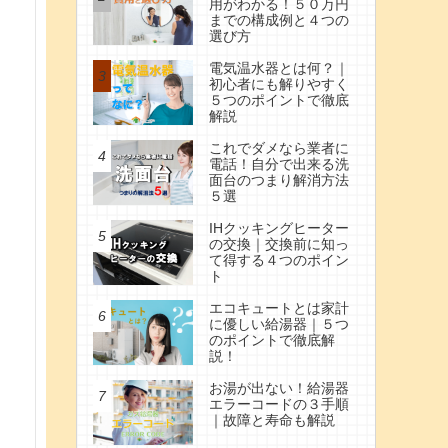
用がわかる！５０万円
までの構成例と４つの
選び方
電気温水器とは何？｜
初心者にも解りやすく
５つのポイントで徹底
解説
これでダメなら業者に
電話！自分で出来る洗
面台のつまり解消方法
５選
IHクッキングヒーター
の交換｜交換前に知っ
て得する４つのポイン
ト
エコキュートとは家計
に優しい給湯器｜５つ
のポイントで徹底解
説！
お湯が出ない！給湯器
エラーコードの３手順
｜故障と寿命も解説