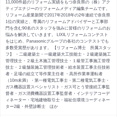
11,000件超のリフォーム実績をもつ奈良県の（株）アク
ティブエナジーのリフォームメディア編集チームです。
リフォーム産業新聞で2017年2018年の2年連続で奈良県
1位の実績と、専属のリフォームアドバイザーと工事部
門を含む90名のスタッフを強みに皆様のリフォームのお
悩みを解決していきます。 LIXILリフォームコンテスト
をはじめ、Panasonicグループの各社のコンテストでも
多数受賞歴があります。 【リフォーム博士 所属スタッ
フ】 ・二級建築士・一級建築大工技能士・２級建築施工
管理技士・２級土木施工管理技士・１級管工事施工管理
技士・２級舗装施工管理技術者・給水装置工事主任技術
者・足場の組立て等作業主任者 ・高所作業車運転者
（10m未満）・第一種電気工事士・第二種電気工事士・
ガス機器設置スペシャリスト・ガス可とう管接続工事監
督者・ガス消費機器設置工事監督者・インテリアコーデ
ィネーター・宅地建物取引士・福祉住環境コーディネー
ター2級・外壁診断士 ほか